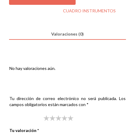
BALI
100
SKU:
000299750
Categoría:
CUADRO INSTRUMENTOS
INSTRUM+INSTAL+dañado
cantidad
Valoraciones (0)
Valoraciones
No hay valoraciones aún.
Sé el primero en valorar “CUADRO HONDA BALI 100
INSTRUM+INSTAL+dañado”
Tu dirección de correo electrónico no será publicada.
Los
campos obligatorios están marcados con
*
Tu puntuación
*
Tu valoración
*