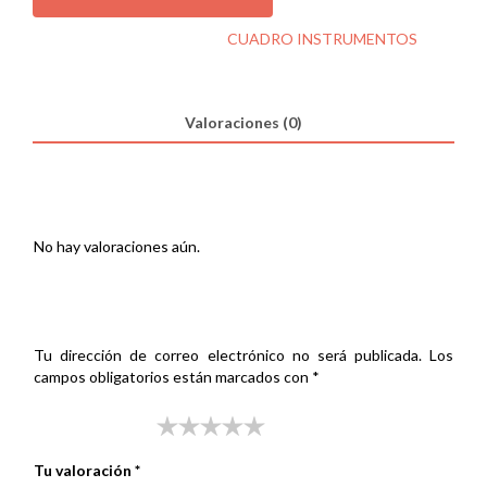
B&W
125
SKU:
000299650
Categoría:
CUADRO INSTRUMENTOS
INSTRUM
42433KM
cantidad
Valoraciones (0)
Valoraciones
No hay valoraciones aún.
Sé el primero en valorar “CUADRO KIMKO B&W 125
INSTRUM 42433KM”
Tu dirección de correo electrónico no será publicada.
Los
campos obligatorios están marcados con
*
Tu puntuación
*
Tu valoración
*