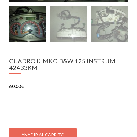
CUADRO KIMKO B&W 125 INSTRUM
42433KM
60.00
€
CUADRO KIMKO B&W 125 INSTRUM 42433KM
1 disponibles
CUADRO
KIMKO
AÑADIR AL CARRITO