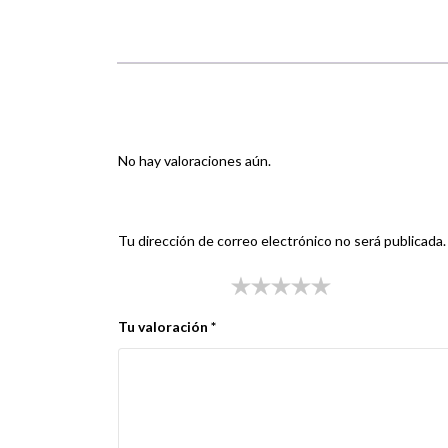
Valoraciones
No hay valoraciones aún.
Sé el primero en valorar “CUADRO PIAGGIO TY
Tu dirección de correo electrónico no será publicada.
Tu puntuación
*
Tu valoración
*