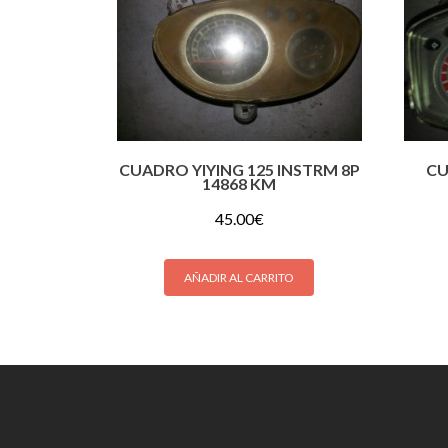
CUADRO YIYING 125 INSTRM 8P
CU
14868 KM
45.00
€
AÑADIR AL CARRITO