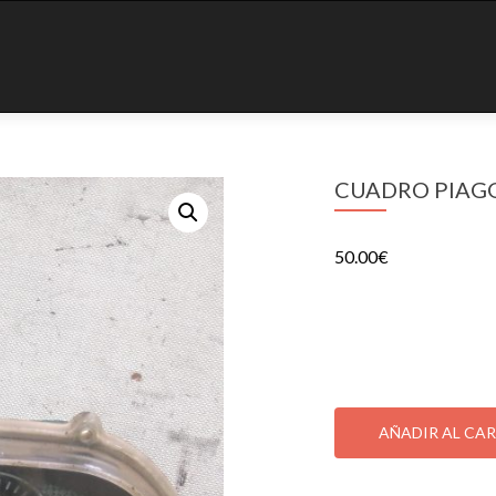
CUADRO PIAG
50.00
€
CUADRO PIAGGIO T
1 disponibles
CUADRO
PIAGGIO
AÑADIR AL CA
TYPHOON
INSTRM
SKU:
000299515
Categ
15049KM