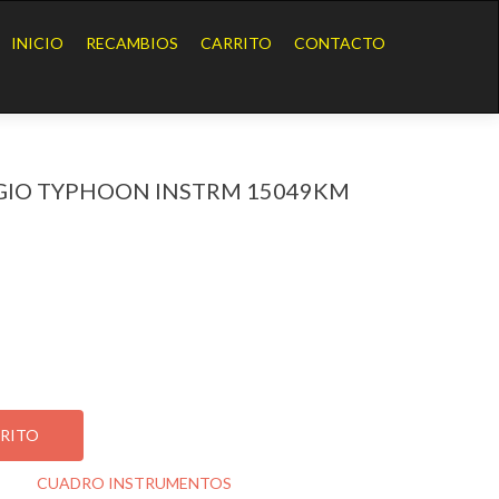
Ir
al
INICIO
RECAMBIOS
CARRITO
CONTACTO
contenido
GIO TYPHOON INSTRM 15049KM
YPHOON INSTRM 15049KM
RRITO
oría:
CUADRO INSTRUMENTOS