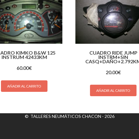
ADRO KIMKO B&W 125
CUADRO RIDE JUMP
INSTRUM 42433KM
INSTRM+SIN
CASQ+DAÑO+2.792K
60.00
€
20.00
€
AÑADIR AL CARRITO
AÑADIR AL CARRITO
© TALLERES NEUMÁTICOS CHACON - 2026