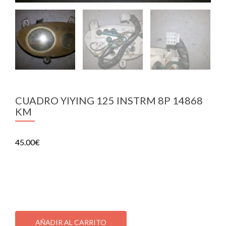
CUADRO YIYING 125 INSTRM 8P 14868
KM
45.00
€
CUADRO YIYING 125 INSTRM 8P 14868KM-45
1 disponibles
CUADRO
YIYING
AÑADIR AL CARRITO