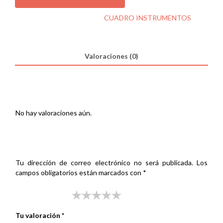
125
INSTRM
SKU:
000299700
Categoría:
CUADRO INSTRUMENTOS
8P
14868
KM
cantidad
Valoraciones (0)
Valoraciones
No hay valoraciones aún.
Sé el primero en valorar “CUADRO YIYING 125 INSTRM 8P
14868 KM”
Tu dirección de correo electrónico no será publicada.
Los
campos obligatorios están marcados con
*
Tu puntuación
*
Tu valoración
*