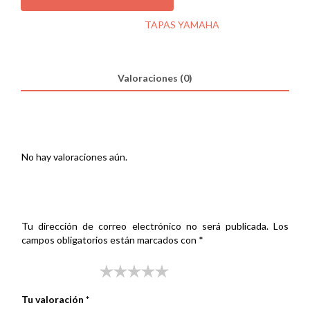
NEOS
100
SKU:
000513307
Categoría:
TAPAS YAMAHA
LATERAL
TR
DR
cantidad
Valoraciones (0)
Valoraciones
No hay valoraciones aún.
Sé el primero en valorar “TAPA YAMAHA NEOS 100 LATERAL
TR DR”
Tu dirección de correo electrónico no será publicada.
Los
campos obligatorios están marcados con
*
Tu puntuación
*
Tu valoración
*