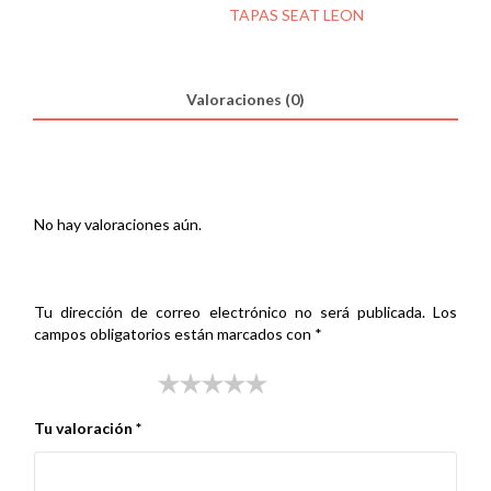
03
SKU:
000513001
Categoría:
TAPAS SEAT LEON
BATERIA
cantidad
Valoraciones (0)
Valoraciones
No hay valoraciones aún.
Sé el primero en valorar “TAPA SEAT LEON 03 BATERIA”
Tu dirección de correo electrónico no será publicada.
Los
campos obligatorios están marcados con
*
Tu puntuación
*
Tu valoración
*