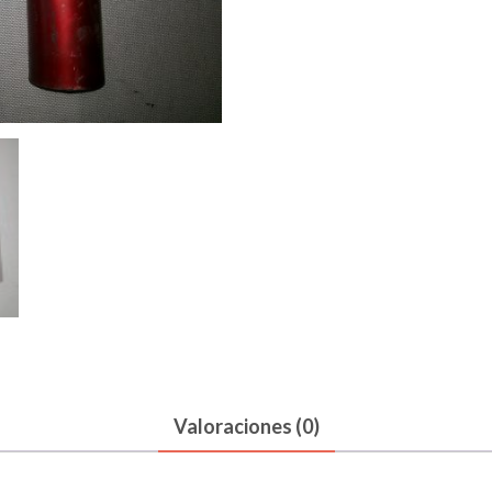
SCA
SKU:
000514214
Categ
TP
EMBELLECEDOR
AMORTIGUAD
DL
cantidad
Valoraciones (0)