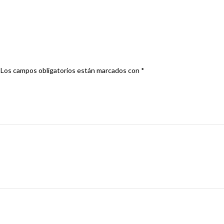
INO SCA TP EMBELLECEDOR AMORTIGUAD DL”
Los campos obligatorios están marcados con
*