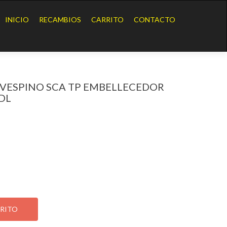
Ir
al
INICIO
RECAMBIOS
CARRITO
CONTACTO
contenido
 VESPINO SCA TP EMBELLECEDOR
DL
INO SCA TP EMBELLECEDOR AMORTIGUAD DL
RRITO