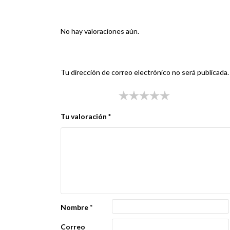
Valoraciones
No hay valoraciones aún.
Sé el primero en valorar “TAPA PIAGGIO VESP
Tu dirección de correo electrónico no será publicada.
Tu puntuación
*
Tu valoración
*
Nombre
*
Correo