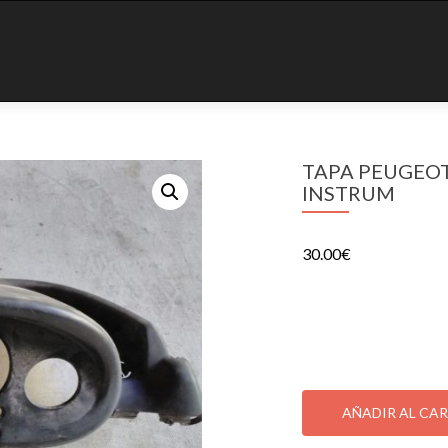
TAPA PEUGEOT
INSTRUM
30.00
€
TAPA PEUGEOT ELIS
1 disponibles
TAPA
PEUGEOT
AÑADIR AL CA
ELISEO