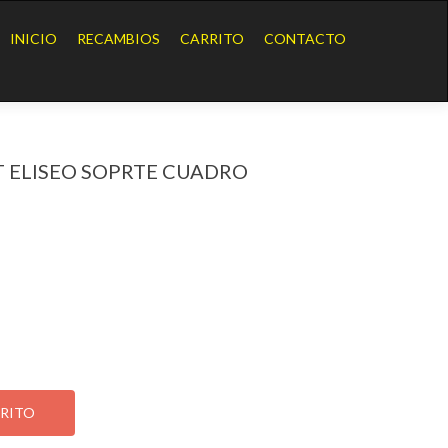
Ir
al
INICIO
RECAMBIOS
CARRITO
CONTACTO
contenido
 ELISEO SOPRTE CUADRO
EO SOPRTE CUADRO INSTRUM
RRITO