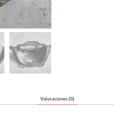
SOPRTE
SKU:
000513606
Categ
CUADRO
INSTRUM
cantidad
Valoraciones (0)