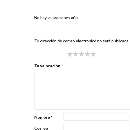
Valoraciones
No hay valoraciones aún.
Sé el primero en valorar “TAPA PEUGEOT ELISE
Tu dirección de correo electrónico no será publicada.
Tu puntuación
*
Tu valoración
*
Nombre
*
Correo