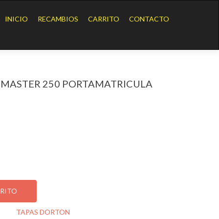
Ir
al
INICIO
RECAMBIOS
CARRITO
CONTACTO
contenido
 MASTER 250 PORTAMATRICULA
ER 250 PORTAMATRICULA
RRITO
oría:
TAPAS DORTON