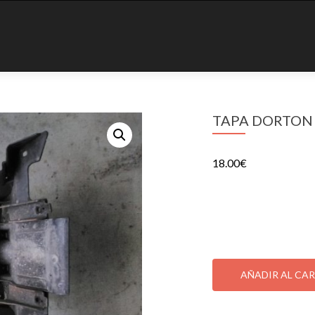
TAPA DORTON
18.00
€
TAPA DORTON MAST
1 disponibles
TAPA
DORTON
AÑADIR AL CA
MASTER
250
SKU:
000513764
Categ
PORTAMATRICULA