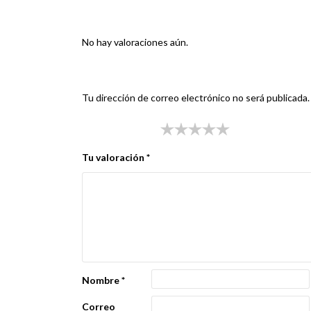
Valoraciones
No hay valoraciones aún.
Sé el primero en valorar “TAPA DORTON MASTE
Tu dirección de correo electrónico no será publicada.
Tu puntuación
*
Tu valoración
*
Nombre
*
Correo