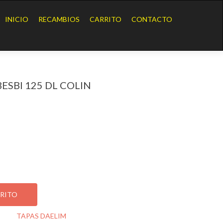
Ir
al
INICIO
RECAMBIOS
CARRITO
CONTACTO
contenido
ESBI 125 DL COLIN
25 DL COLIN
RRITO
oría:
TAPAS DAELIM