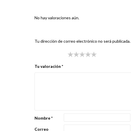
Valoraciones
No hay valoraciones aún.
Sé el primero en valorar “TAPA DAELIM BESBI 125 
Tu dirección de correo electrónico no será publicada.
Tu puntuación
*
Tu valoración
*
Nombre
*
Correo