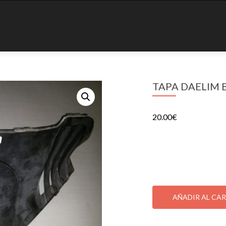
TAPA DAELIM B
20.00
€
TAPA DAELIM BESBI 1
1 disponibles
TAPA
DAELIM
AÑADIR AL CA
BESBI
125
SKU:
000513409
Categ
DL