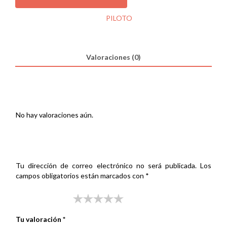
1007
05
SKU:
000326751
Categoría:
PILOTO
3ª
LUZ
DE
FRENO
Valoraciones (0)
cantidad
Valoraciones
No hay valoraciones aún.
Sé el primero en valorar “PILOTO PEUGEOT 1007 05 3ª LUZ
DE FRENO”
Tu dirección de correo electrónico no será publicada.
Los
campos obligatorios están marcados con
*
Tu puntuación
*
Tu valoración
*