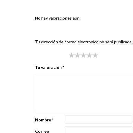
Valoraciones
No hay valoraciones aún.
Sé el primero en valorar “PILOTO FIAT BRAVA C
Tu dirección de correo electrónico no será publicada.
Tu puntuación
*
Tu valoración
*
Nombre
*
Correo