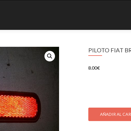
PILOTO FIAT 
8.00
€
PILOTO FIAT BRAVA
1 disponibles
PILOTO
FIAT
AÑADIR AL CA
BRAVA
CATADIOPTRICO
SKU:
000326302
Categ
cantidad