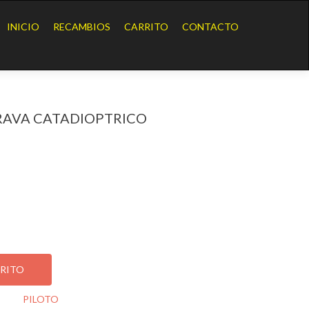
Ir
al
INICIO
RECAMBIOS
CARRITO
CONTACTO
contenido
BRAVA CATADIOPTRICO
 CATADIOPTRICO
RRITO
oría:
PILOTO