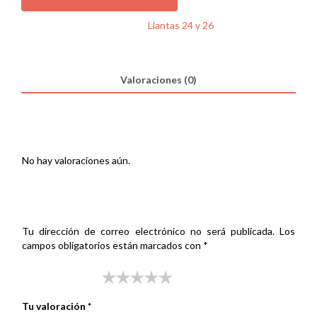
1.95
(50-
SKU:
000188670
Categoría:
Llantas 24 y 26
559)
BICI
DL
ALUMINIO
Valoraciones (0)
cantidad
Valoraciones
No hay valoraciones aún.
Sé el primero en valorar “LLANTA 26-1.95 (50-559) BICI DL
ALUMINIO”
Tu dirección de correo electrónico no será publicada.
Los
campos obligatorios están marcados con
*
Tu puntuación
*
Tu valoración
*