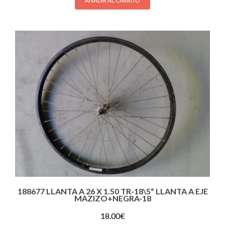
AÑADIR AL CARRITO
188677 LLANTA A 26 X 1.50 TR-18\5º LLANTA A EJE
MAZIZO+NEGRA-18
18.00
€