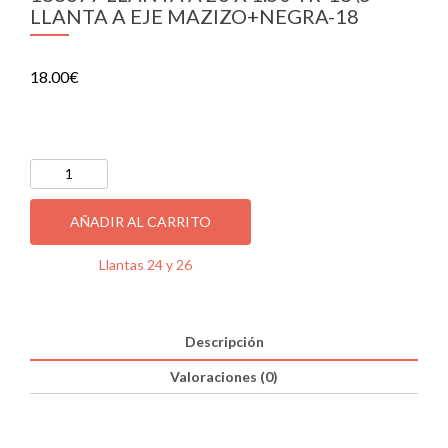
LLANTA A EJE MAZIZO+NEGRA-18
18.00
€
2 disponibles
188677
LLANTA
A
AÑADIR AL CARRITO
26
X
Categoría:
Llantas 24 y 26
1.50
TR-
18\5º
LLANTA
Descripción
A
EJE
Valoraciones (0)
MAZIZO+NEGRA-
18
cantidad