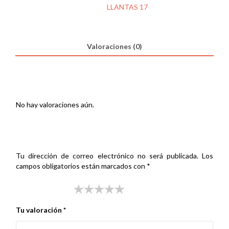
VESPINO
SKU:
000173910
Categoría:
LLANTAS 17
AL
DL
cantidad
Valoraciones (0)
Valoraciones
No hay valoraciones aún.
Sé el primero en valorar “LLANTA 17 PIAGGIO VESPINO AL
DL”
Tu dirección de correo electrónico no será publicada.
Los
campos obligatorios están marcados con
*
Tu puntuación
*
Tu valoración
*