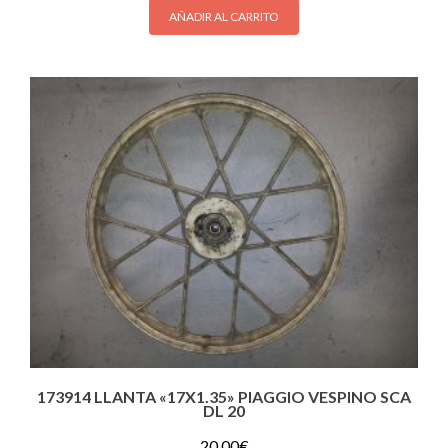
AÑADIR AL CARRITO
173914 LLANTA «17X1.35» PIAGGIO VESPINO SCA
DL 20
20.00
€