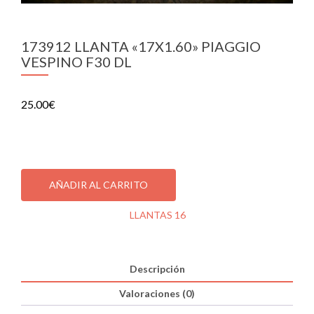
173912 LLANTA «17X1.60» PIAGGIO
VESPINO F30 DL
25.00
€
1 disponibles
173912
LLANTA
AÑADIR AL CARRITO
"17X1.60"
PIAGGIO
SKU:
173912
Categoría:
LLANTAS 16
VESPINO
F30
DL
cantidad
Descripción
Valoraciones (0)