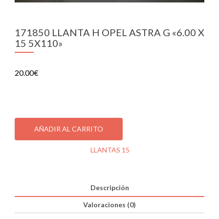
171850 LLANTA H OPEL ASTRA G «6.00 X
15 5X110»
20.00
€
1 disponibles
171850
LLANTA
AÑADIR AL CARRITO
H
OPEL
SKU:
171850
Categoría:
LLANTAS 15
ASTRA
G
"6.00
X
Descripción
15
Valoraciones (0)
5X110"
cantidad