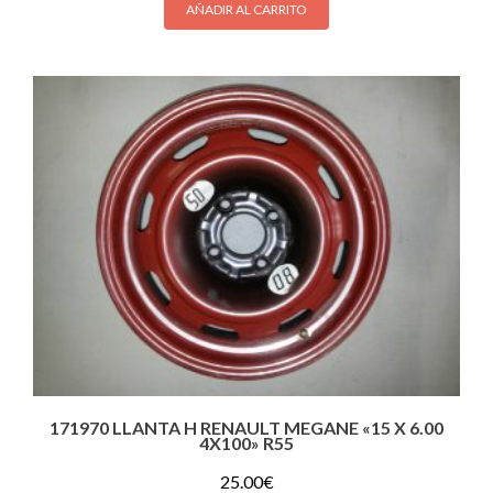
AÑADIR AL CARRITO
171970 LLANTA H RENAULT MEGANE «15 X 6.00
4X100» R55
25.00
€