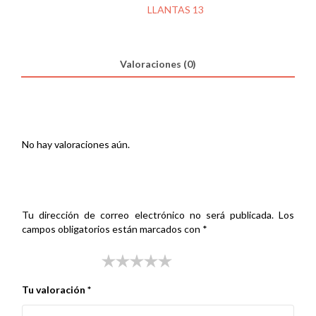
125
SKU:
000164730
Categoría:
LLANTAS 13
13
X
3.50
DL
Valoraciones (0)
3BR
cantidad
Valoraciones
No hay valoraciones aún.
Sé el primero en valorar “LLANTA A GILERA 125 13 X 3.50 DL
3BR”
Tu dirección de correo electrónico no será publicada.
Los
campos obligatorios están marcados con
*
Tu puntuación
*
Tu valoración
*