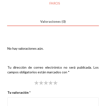
306
SKU:
000304100
Categoría:
FAROS
DL
IZ
cantidad
Valoraciones (0)
Valoraciones
No hay valoraciones aún.
Sé el primero en valorar “FARO PEUGEOT 205-306 DL IZ”
Tu dirección de correo electrónico no será publicada.
Los
campos obligatorios están marcados con
*
Tu puntuación
*
Tu valoración
*