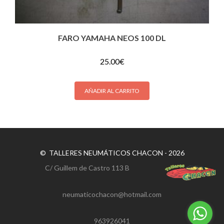
FARO YAMAHA NEOS 100 DL
25.00
€
AÑADIR AL CARRITO
© TALLERES NEUMÁTICOS CHACON - 2026
C/ Guillem de Castro 113 B
neumaticochacon@hotmail.com
963926041