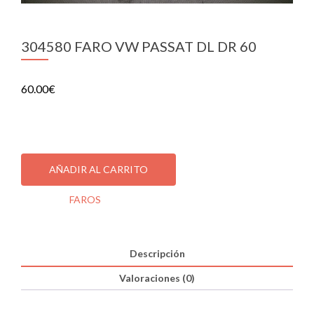
304580 FARO VW PASSAT DL DR 60
60.00
€
1 disponibles
304580
FARO
AÑADIR AL CARRITO
VW
PASSAT
Categoría:
FAROS
DL
DR
60
cantidad
Descripción
Valoraciones (0)