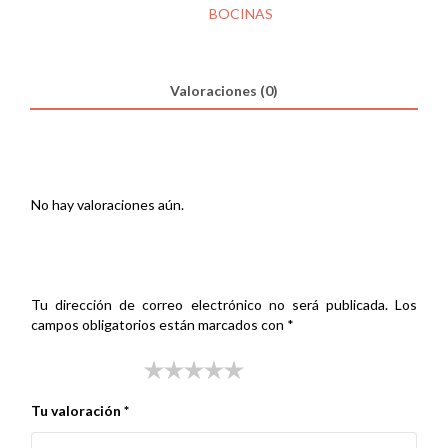
125
SKU:
000296150
Categoría:
BOCINAS
CLAXON
cantidad
Valoraciones (0)
Valoraciones
No hay valoraciones aún.
Sé el primero en valorar “BOCINA DAELIM BESBI 125
CLAXON”
Tu dirección de correo electrónico no será publicada.
Los
campos obligatorios están marcados con
*
Tu puntuación
*
Tu valoración
*