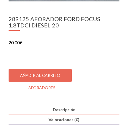
289125 AFORADOR FORD FOCUS
1.8TDCI DIESEL-20
20.00
€
1 disponibles
289125
AFORADOR
AÑADIR AL CARRITO
FORD
FOCUS
Categoría:
AFORADORES
1.8TDCI
DIESEL-
20
cantidad
Descripción
Valoraciones (0)