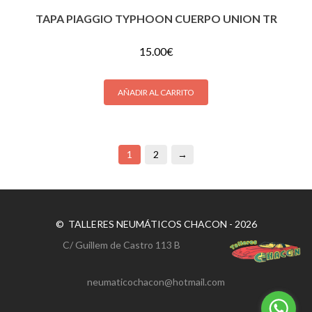
TAPA PIAGGIO TYPHOON CUERPO UNION TR
15.00
€
AÑADIR AL CARRITO
1
2
→
© TALLERES NEUMÁTICOS CHACON - 2026
C/ Guillem de Castro 113 B
neumaticochacon@hotmail.com