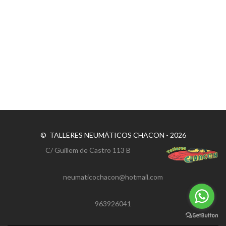
© TALLERES NEUMÁTICOS CHACON - 2026
C/ Guillem de Castro 113 B
neumaticochacon@hotmail.com
963926041